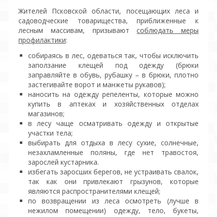
Жителей Псковской области, посещающих леса и
садоводческие товарищества, приближенные к
лесным массивам, призывают
соблюдать меры
профилактики
:
собираясь в лес, одеваться так, чтобы исключить
заползание клещей под одежду (брюки
заправляйте в обувь, рубашку – в брюки, плотно
застегивайте ворот и манжеты рукавов);
наносить на одежду репеленты, которые можно
купить в аптеках и хозяйственных отделах
магазинов;
в лесу чаще осматривать одежду и открытые
участки тела;
выбирать для отдыха в лесу сухие, солнечные,
незахламленные поляны, где нет травостоя,
зарослей кустарника.
избегать заросших берегов, не устраивать свалок,
так как они привлекают грызунов, которые
являются распространителями клещей;
по возвращении из леса осмотреть (лучше в
нежилом помещении) одежду, тело, букеты,