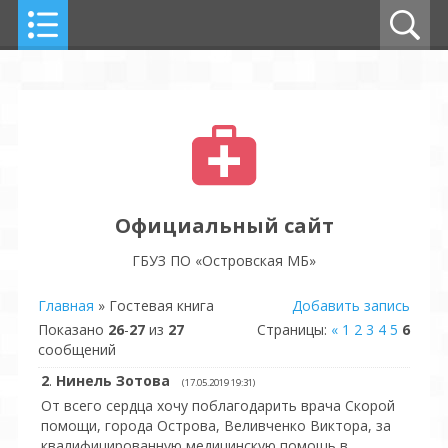
Официальный сайт
ГБУЗ ПО «Островская МБ»
Главная
»
Гостевая книга
Добавить запись
Показано
26
-
27
из
27
Страницы:
«
1
2
3
4
5
6
сообщений
2
.
Нинель Зотова
(17.05.2019 19:31)
От всего сердца хочу поблагодарить врача Скорой
помощи, города Острова, Веливченко Виктора, за
квалифицированную медицинскую помощь в